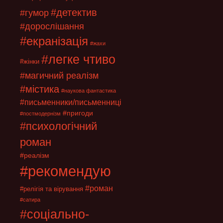
#детектив
#гумор
#дорослішання
#екранізація
#жахи
#легке чтиво
#жінки
#магичний реалізм
#містика
#наукова фантастика
#письменники/письменниці
#пригоди
#постмодернізм
#психологічний
роман
#реалізм
#рекомендую
#роман
#релігія та вірування
#сатира
#соціально-