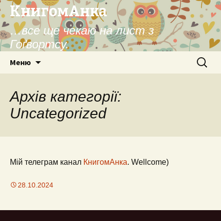
КнигомАнка
…все ще чекаю на лист з
Гоґвортсу.
Перейти
Пошук:
Меню
до
контенту
Архів категорії:
Uncategorized
Мій телеграм канал
КнигомАнка
. Wellcome)
28.10.2024