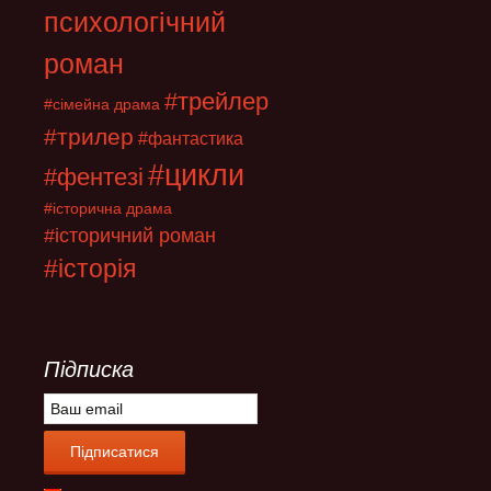
психологічний
роман
#трейлер
#сімейна драма
#трилер
#фантастика
#цикли
#фентезі
#історична драма
#історичний роман
#історія
Підписка
E
m
a
Підписатися
i