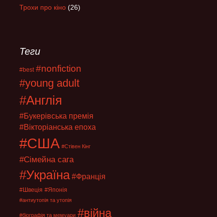
Трохи про кіно
(26)
Теги
#nonfiction
#best
#young adult
#Англія
#Букерівська премія
#Вікторіанська епоха
#США
#Стівен Кінг
#Сімейна сага
#Україна
#Франція
#Швеція
#Японія
#антиутопія та утопія
#війна
#біографія та мемуари