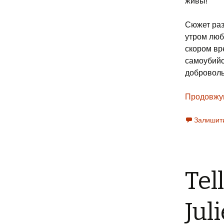
живы!
Сюжет раз
утром люб
скором вре
самоубийс
доброволь
Продовжу
Залишит
Tel
Jul