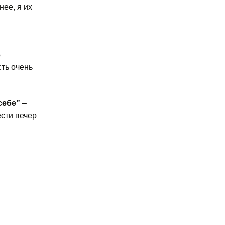
нее, я их
о
сть очень
себе”
–
ести вечер