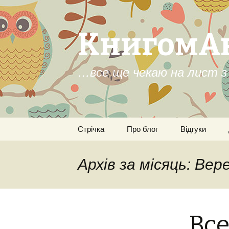
КнигомА
…все ще чекаю на лист з 
Перейти
Стрічка
Про блог
Відгуки
до
контенту
Архів за місяць: Вер
Все