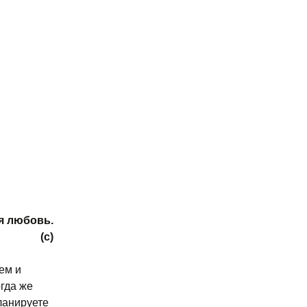
я любовь.
(с)
ем и
огда же
ланируете