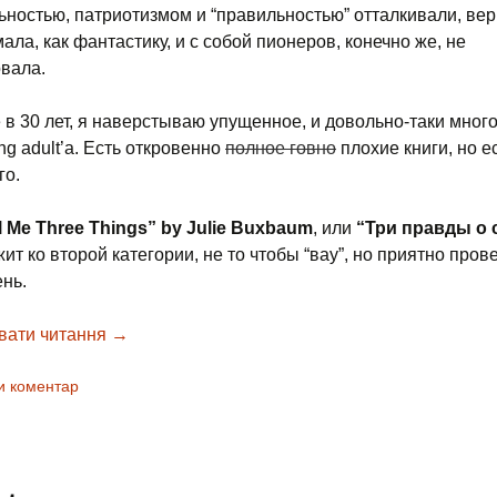
ьностью, патриотизмом и “правильностью” отталкивали, вер
ла, как фантастику, и с собой пионеров, конечно же, не
вала.
 в 30 лет, я наверстываю упущенное, и довольно-таки мног
ng adult’а. Есть откровенно
полное говно
плохие книги, но е
го.
ll Me Three Things” by Julie Buxbaum
, или
“Три правды о 
т ко второй категории, не то чтобы “вау”, но приятно пров
ень.
вати читання
Tell Me Three Things by Julie Buxbaum
→
и коментар