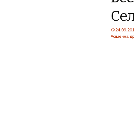
Сел
24.09.20
#сімейна д