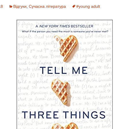
18
Відгуки
,
Сучасна література
#young adult