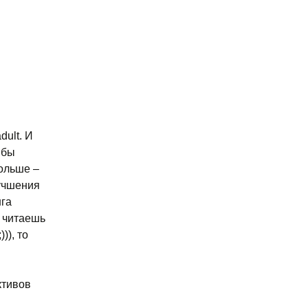
dult. И
 бы
больше –
лучшения
нга
ы читаешь
)), то
ктивов