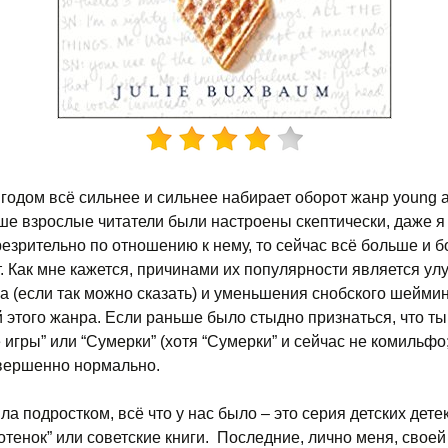
годом всё сильнее и сильнее набирает оборот жанр young a
ше взрослые читатели были настроены скептически, даже я
резрительно по отношению к нему, то сейчас всё больше и 
т. Как мне кажется, причинами их популярности является у
ва (если так можно сказать) и уменьшения снобского шейми
 этого жанра. Если раньше было стыдно признаться, что т
игры” или “Сумерки” (хотя “Сумерки” и сейчас не комильфо;)
вершенно нормально.
ла подростком, всё что у нас было – это серия детских дете
отенок” или советские книги. Последние, лично меня, своей