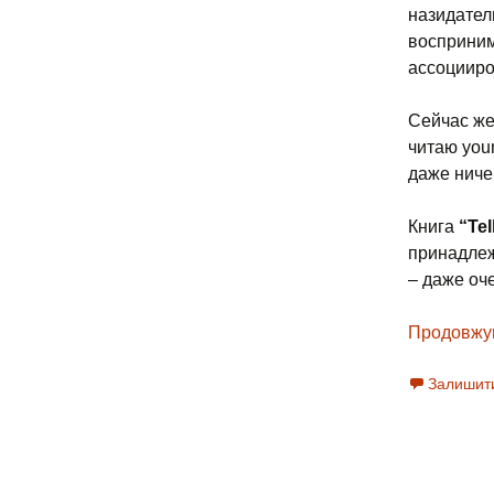
назидател
воспринима
ассоцииро
Сейчас же
читаю you
даже ниче
Книга
“Te
принадлежи
– даже оч
Продовжу
Залишит