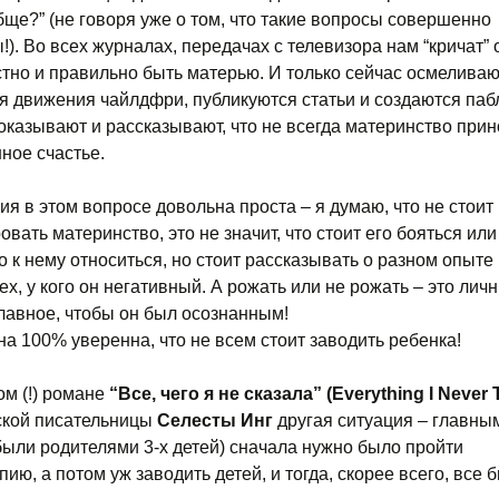
бще?” (не говоря уже о том, что такие вопросы совершенно
). Во всех журналах, передачах с телевизора нам “кричат” о
стно и правильно быть матерью. И только сейчас осмелива
я движения чайлдфри, публикуются статьи и создаются паб
оказывают и рассказывают, что не всегда материнство прин
ное счастье.
ия в этом вопросе довольна проста – я думаю, что не стоит
вать материнство, это не значит, что стоит его бояться или
о к нему относиться, но стоит рассказывать о разном опыте 
ех, у кого он негативный. А рожать или не рожать – это ли
главное, чтобы он был осознанным!
 на 100% уверенна, что не всем стоит заводить ребенка!
м (!) романе
“Все, чего я не сказала” (
Everything I Never 
кой писательницы
Селесты Инг
другая ситуация – главны
были родителями 3-х детей) сначала нужно было пройти
ию, а потом уж заводить детей, и тогда, скорее всего, все 