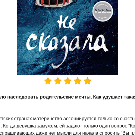
ело наследовать родительские мечты. Как удушает така
етских странах материнство ассоциируется только со счасть
. Когда девушка замужем, ей задают только один вопрос “К
У спрашивающих даже нет мысли для начала спросить “Вы п