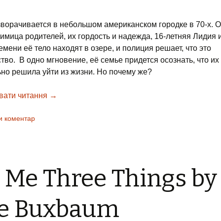
ворачивается в небольшом американском городке в 70-х. 
имица родителей, их гордость и надежда, 16-летняя Лидия и
мени её тело находят в озере, и полиция решает, что это
тво. В одно мгновение, её семье придется осознать, что их
но решила уйти из жизни. Но почему же?
вати читання
Все, чего я не сказала – Селеста Инг, 2014г.
→
и коментар
l Me Three Things by
ie Buxbaum