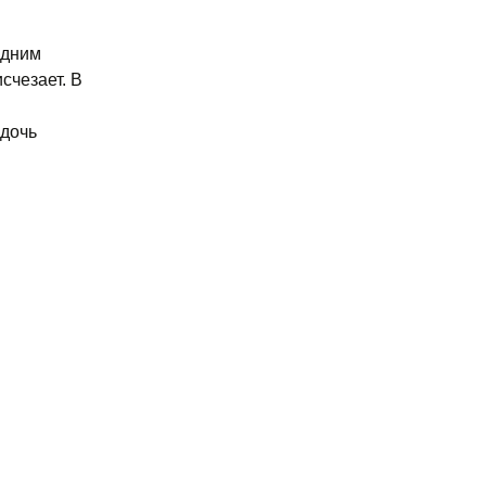
Одним
счезает. В
 дочь