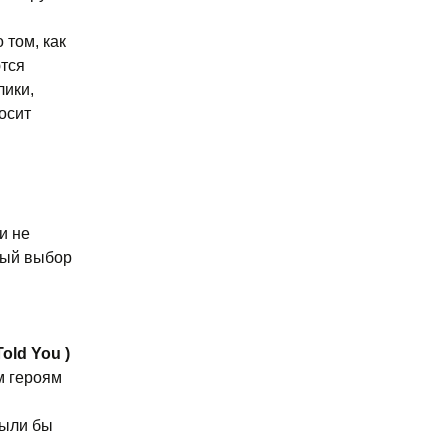
 том, как
ются
лики,
осит
и не
чный выбор
Told You
)
м героям
были бы