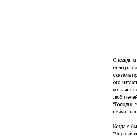
С каждым 
если рань
сказала п
его читаю
их качест
любителей
“Голодные 
сейчас со
Когда я бы
“Черный к