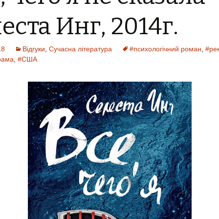
еста Инг, 2014г.
18
Відгуки
,
Сучасна література
#психологічний роман
,
#ре
рама
,
#США