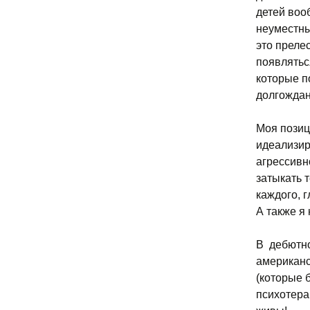
детей воо
неуместны!
это преле
появлятьс
которые п
долгождан
Моя позиц
идеализиро
агрессивн
затыкать т
каждого, 
А также я
В дебютно
американс
(которые 
психотерап