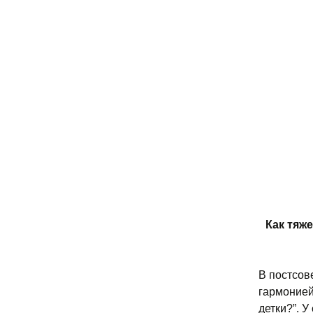
Как тяж
В постсов
гармонией
детки?”. 