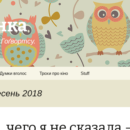
нка
Гоґвортсу.
Думки вголос
Трохи про кіно
Stuff
есень 2018
, чего я не сказала 