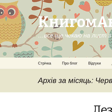
КнигомА
…все ще чекаю на лист з 
Перейти
Стрічка
Про блог
Відгуки
до
контенту
Архів за місяць: Чер
Лез