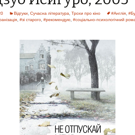
20
Відгуки
,
Сучасна література
,
Трохи про кіно
#Англія
,
#Бу
ранізація
,
#зі старого
,
#рекомендую
,
#соціально-психологічний ром