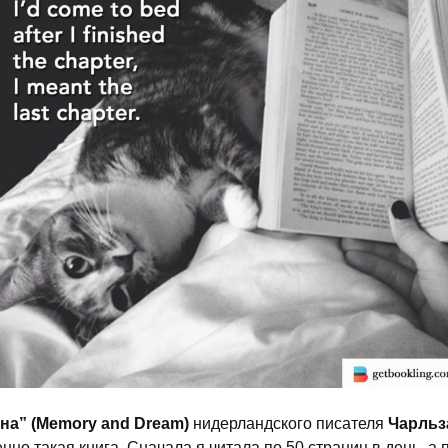
на” (Memory and Dream)
нидерландского писателя
Чарльз
нно такая книга. Сначала я читала по 50 страниц в день, а 