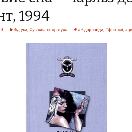
т, 1994
20
Відгуки
,
Сучасна література
#Нідерланди
,
#фентезі
,
#ци