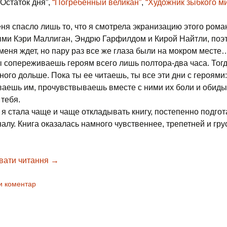
“Остаток дня”,
“Погребенный великан”
,
“Художник зыбкого м
еня спасло лишь то, что я смотрела экранизацию этого рома
ми Кэри Маллиган, Эндрю Гарфилдом и Кирой Найтли, поэ
 меня ждет, но пару раз все же глаза были на мокром месте
 сопереживаешь героям всего лишь полтора-два часа. Тогд
ного дольше. Пока ты ее читаешь, ты все эти дни с героями:
аешь им, прочувствываешь вместе с ними их боли и обиды,
 тебя.
 я стала чаще и чаще откладывать книгу, постепенно подго
алу. Книга оказалась намного чувственнее, трепетней и гру
вати читання
Не отпускай меня – Кадзуо Исигуро, 2005
→
и коментар