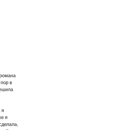
 романа
 пор в
решила
 я
же я
сделала,