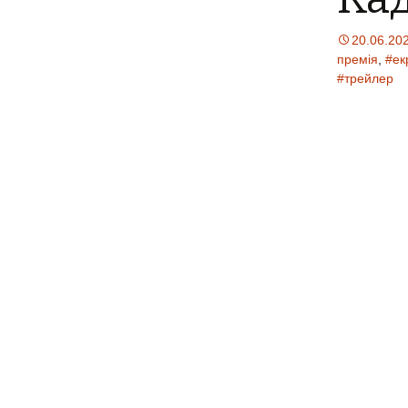
20.06.20
премія
,
#ек
#трейлер