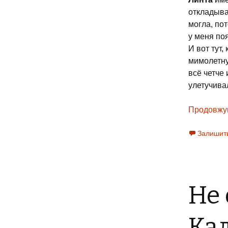
откладывал
могла, по
у меня по
И вот тут,
мимолетну
всё четче 
улетучива
Продовжу
Залишит
Не 
Кад