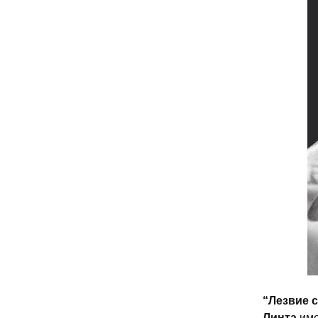
“Лезвие с
Линта
име