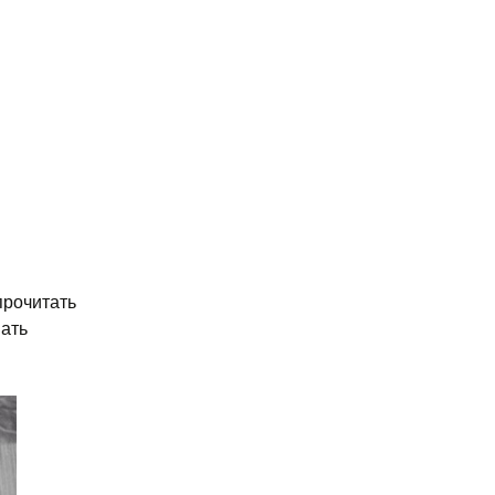
 прочитать
вать