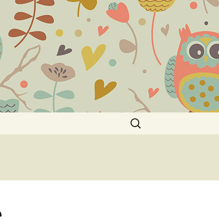
Пошук:
е