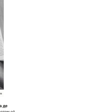
а де
потом её