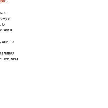
ира”
).
на с
тому я
… В
а как в
 они не
тавливая
стнее, чем