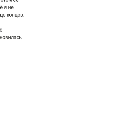
ё я не
це концов,
её
ановилась