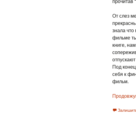
прочитав 
От слез м
прекрасны
знала что
фильме ты
книге, нам
сопережив
отпускают
Под конец
себя к фин
фильм.
Продовжу
Залишит