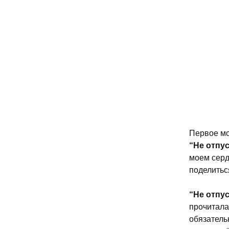
Первое мо
“Не отпус
моем серд
поделитьс
“Не отпу
прочитала 
обязатель