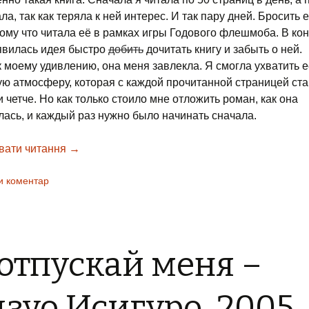
а, так как теряла к ней интерес. И так пару дней. Бросить е
тому что читала её в рамках игры Годового флешмоба. В кон
явилась идея быстро
добить
дочитать книгу и забыть о ней.
 к моему удивлению, она меня завлекла. Я смогла ухватить 
ю атмосферу, которая с каждой прочитанной страницей ст
и четче. Но как только стоило мне отложить роман, как она
лась, и каждый раз нужно было начинать сначала.
вати читання
Лезвие сна – Чарльз де Линт, 1994
→
и коментар
отпускай меня –
зуо Исигуро, 2005