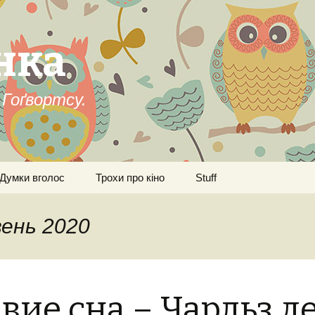
нка
Гоґвортсу.
Думки вголос
Трохи про кіно
Stuff
вень 2020
вие сна – Чарльз д