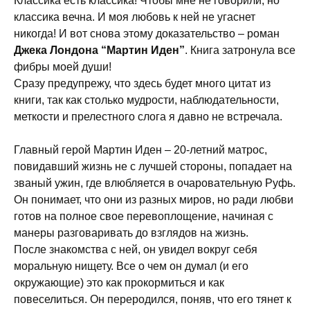
Классика есть классика! Чтобы мне не говорили, но
классика вечна. И моя любовь к ней не угаснет
никогда! И вот снова этому доказательство – роман
Джека Лондона “Мартин Иден”
. Книга затронула все
фибры моей души!
Сразу предупрежу, что здесь будет много цитат из
книги, так как столько мудрости, наблюдательности,
меткости и прелестного слога я давно не встречала.
Главный герой Мартин Иден – 20-летний матрос,
повидавший жизнь не с лучшей стороны, попадает на
званый ужин, где влюбляется в очаровательную Руфь.
Он понимает, что они из разных миров, но ради любви
готов на полное свое перевоплощение, начиная с
манеры разговаривать до взглядов на жизнь.
После знакомства с ней, он увидел вокруг себя
моральную нищету. Все о чем он думал (и его
окружающие) это как прокормиться и как
повеселиться. Он переродился, поняв, что его тянет к