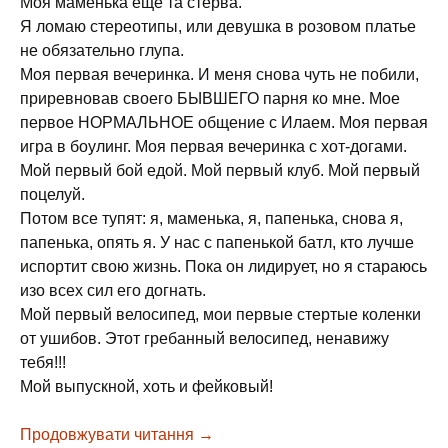
Моя маменька еще та стерва.
Я ломаю стереотипы, или девушка в розовом платье
не обязательно глупа.
Моя первая вечеринка. И меня снова чуть не побили,
приревновав своего БЫВШЕГО парня ко мне. Мое
первое НОРМАЛЬНОЕ общение с Илаем. Моя первая
игра в боулинг. Моя первая вечеринка с хот-догами.
Мой первый бой едой. Мой первый клуб. Мой первый
поцелуй.
Потом все тупят: я, маменька, я, папенька, снова я,
папенька, опять я. У нас с папенькой батл, кто лучше
испортит свою жизнь. Пока он лидирует, но я стараюсь
изо всех сил его догнать.
Мой первый велосипед, мои первые стертые коленки
от ушибов. Этот гребанный велосипед, ненавижу
тебя!!!
Мой выпускной, хоть и фейковый!
Продовжувати читання
“Второй шанс” Сара Дессен, 2009
→