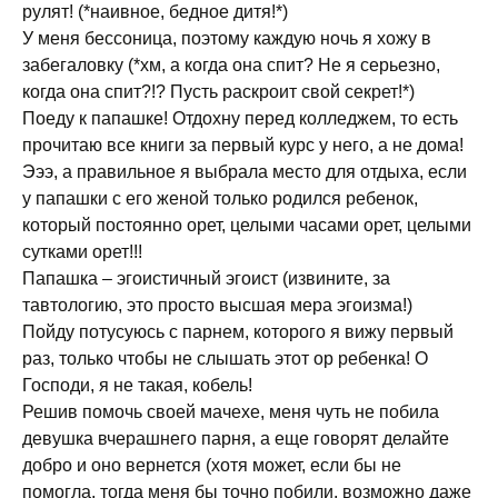
рулят! (*наивное, бедное дитя!*)
У меня бессоница, поэтому каждую ночь я хожу в
забегаловку (*хм, а когда она спит? Не я серьезно,
когда она спит?!? Пусть раскроит свой секрет!*)
Поеду к папашке! Отдохну перед колледжем, то есть
прочитаю все книги за первый курс у него, а не дома!
Эээ, а правильное я выбрала место для отдыха, если
у папашки с его женой только родился ребенок,
который постоянно орет, целыми часами орет, целыми
сутками орет!!!
Папашка – эгоистичный эгоист (извините, за
тавтологию, это просто высшая мера эгоизма!)
Пойду потусуюсь с парнем, которого я вижу первый
раз, только чтобы не слышать этот ор ребенка! О
Господи, я не такая, кобель!
Решив помочь своей мачехе, меня чуть не побила
девушка вчерашнего парня, а еще говорят делайте
добро и оно вернется (хотя может, если бы не
помогла, тогда меня бы точно побили, возможно даже