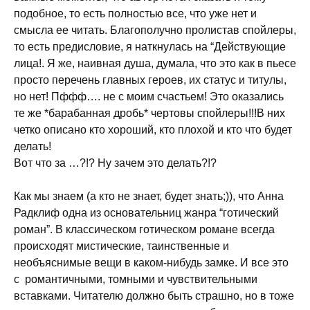
подобное, то есть полностью все, что уже нет и
смысла ее читать. Благополучно пролистав спойлеры,
то есть предисловие, я наткнулась на “Действующие
лица!. Я же, наивная душа, думала, что это как в пьесе
просто перечень главных героев, их статус и титулы,
но нет! Пффф…. не с моим счастьем! Это оказались
те же *барабанная дробь* чертовы спойлеры!!!В них
четко описано кто хороший, кто плохой и кто что будет
делать!
Вот что за …?!? Ну зачем это делать?!?
Как мы знаем (а кто не знает, будет знать;)), что Анна
Радклиф одна из основательниц жанра “готический
роман”. В классическом готическом романе всегда
происходят мистические, таинственные и
необъяснимые вещи в каком-нибудь замке. И все это
с романтичными, томными и чувствительными
вставками. Читателю должно быть страшно, но в тоже