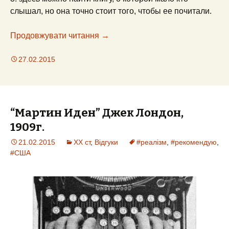
слышал, но она точно стоит того, чтобы ее почитали.
Продовжувати читання
Мои литературные игры
→
27.02.2015
“Мартин Иден” Джек Лондон,
1909г.
21.02.2015
XX ст
,
Відгуки
#реалізм
,
#рекомендую
,
#США