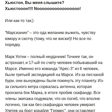
Хьюстон, Вы меня слышите?
Хьюстооон!!!! Nooooooooooooooooo!
Или как-то так;)
“Марсианин” – это ода желанию выжить, чувству
юмору и скотчу (тому, что не виски!)! Но все по
порядку.
Марк Уотни – полный неудачник! Точнее так, он
астронавт, и 17-ый по счету человек побывавший на
Марсе. Именно его команда “Арес-3” из 6 человек,
были третьей экспедицией на Марсе. Из-за песчаной
бури, они вынуждены были покинуть эту планету. Из-
за сильного ветра сорвалась антенна, которая
пронзила бок Марка, в итоге пробив скафандр. Все
члены экипажа подумали, что он погиб, что вполне
логично, так как без скафандра человек умирает.
Улетев на борт корабля “Гермес”, они оставляют