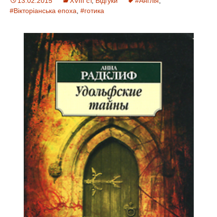
13.02.2015
XVIII ст
,
Відгуки
#Англія
,
#Вікторіанська епоха
,
#готика