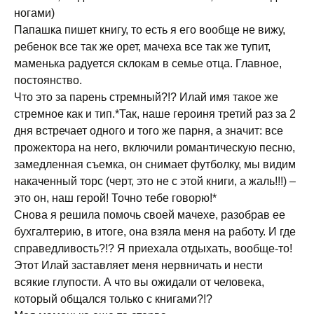
ногами)
Папашка пишет книгу, то есть я его вообще не вижу,
ребенок все так же орет, мачеха все так же тупит,
маменька радуется склокам в семье отца. Главное,
постоянство.
Что это за парень стремный?!? Илай имя такое же
стремное как и тип.*Так, наше героиня третий раз за 2
дня встречает одного и того же парня, а значит: все
прожектора на него, включили романтическую песню,
замедленная съемка, он снимает футболку, мы видим
накаченный торс (черт, это не с этой книги, а жаль!!!) –
это он, наш герой! Точно тебе говорю!*
Снова я решила помочь своей мачехе, разобрав ее
бухгалтерию, в итоге, она взяла меня на работу. И где
справедливость?!? Я приехала отдыхать, вообще-то!
Этот Илай заставляет меня нервничать и нести
всякие глупости. А что вы ожидали от человека,
который общался только с книгами?!?