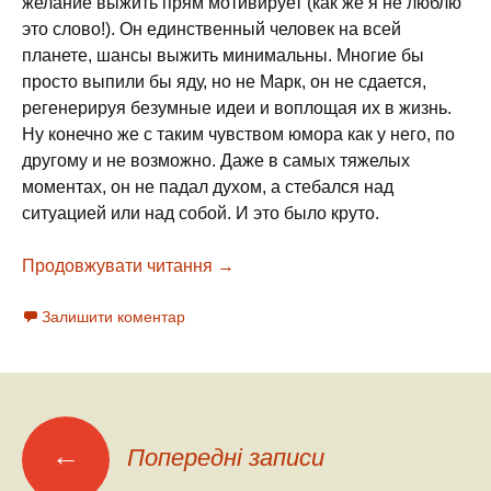
желание выжить прям мотивирует (как же я не люблю
это слово!). Он единственный человек на всей
планете, шансы выжить минимальны. Многие бы
просто выпили бы яду, но не Марк, он не сдается,
регенерируя безумные идеи и воплощая их в жизнь.
Ну конечно же с таким чувством юмора как у него, по
другому и не возможно. Даже в самых тяжелых
моментах, он не падал духом, а стебался над
ситуацией или над собой. И это было круто.
Продовжувати читання
“Марсианин” Энди Вейер, 2014г.
→
Залишити коментар
←
Попередні записи
Навігація