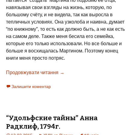
пытается “создать” Мартина по подобию ее отца,
навязывая свои взгляды на жизнь, которую, по
большому счёту, и не видела, так как выросла в
тепличных условиях. Она узколоба и наивна, думает
“по книжному”, то есть как должно быть, а не как есть
на самом деле. Также меня бесила его семейка,
которые его только использовали. Но все больше и
больше я восхищалась Мартином. Поэтому конец
книги меня просто потряс.
Продовжувати читання
“Мартин Иден” Джек Лондон, 1909
→
Залишити коментар
“Удольфские тайны” Анна
Радклиф, 1794г.