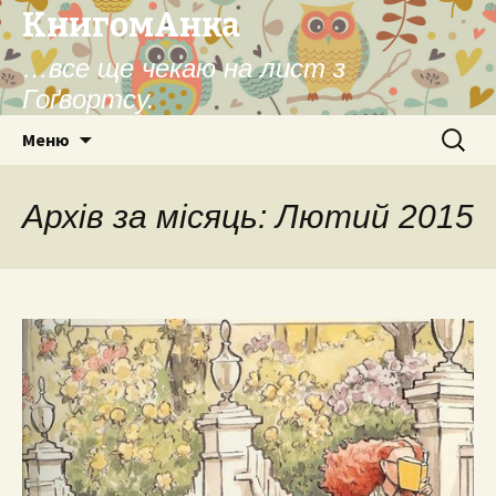
КнигомАнка
…все ще чекаю на лист з
Гоґвортсу.
Перейти
Пошук:
Меню
до
контенту
Архів за місяць: Лютий 2015