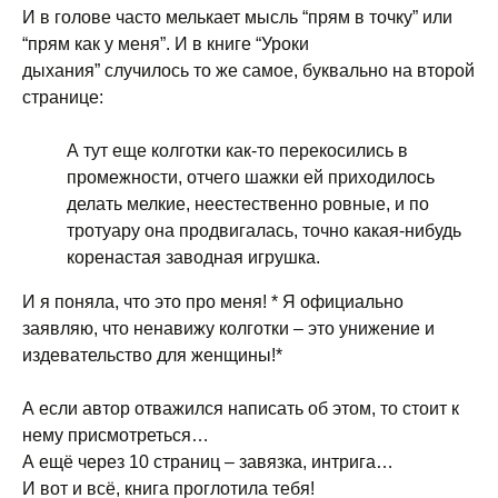
И в голове часто мелькает мысль “прям в точку” или
“прям как у меня”. И в книге “Уроки
дыхания” случилось то же самое, буквально на второй
странице:
А тут еще колготки как-то перекосились в
промежности, отчего шажки ей приходилось
делать мелкие, неестественно ровные, и по
тротуару она продвигалась, точно какая-нибудь
коренастая заводная игрушка.
И я поняла, что это про меня! * Я официально
заявляю, что ненавижу колготки – это унижение и
издевательство для женщины!*
А если автор отважился написать об этом, то стоит к
нему присмотреться…
А ещё через 10 страниц – завязка, интрига…
И вот и всё, книга проглотила тебя!