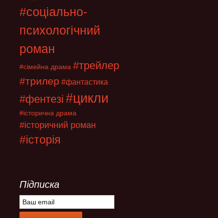
#соціально-
психологічний
роман
#трейлер
#сімейна драма
#трилер
#фантастика
#цикли
#фентезі
#історична драма
#історичний роман
#історія
Підписка
E
m