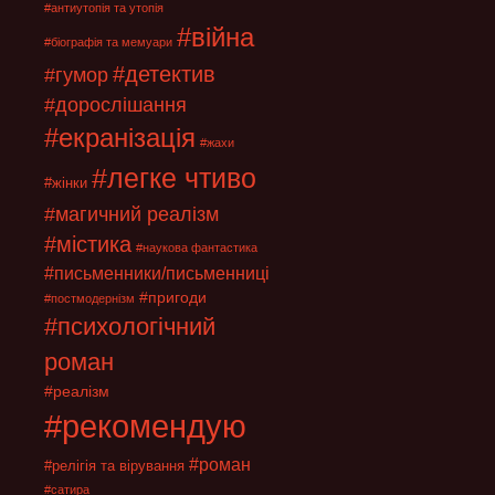
#антиутопія та утопія
#війна
#біографія та мемуари
#детектив
#гумор
#дорослішання
#екранізація
#жахи
#легке чтиво
#жінки
#магичний реалізм
#містика
#наукова фантастика
#письменники/письменниці
#пригоди
#постмодернізм
#психологічний
роман
#реалізм
#рекомендую
#роман
#релігія та вірування
#сатира