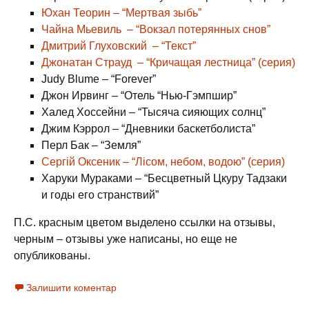
Юхан Теорин – “Мертвая зыбь”
Чайна Мьевиль – “Вокзал потерянных снов”
Дмитрий Глуховский – “Текст”
Джонатан Страуд – “Кричащая лестница” (серия)
Judy Blume – “Forever”
Джон Ирвинг – “Отель “Нью-Гэмпшир”
Халед Хоссейни – “Тысяча сияющих солнц”
Джим Кэррол – “Дневники баскетболиста”
Перл Бак – “Земля”
Сергій Оксеник – “Лісом, небом, водою” (серия)
Харуки Мураками – “Бесцветный Цкуру Тадзаки
и годы его странствий”
П.С. красным цветом выделено ссылки на отзывы,
черным – отзывы уже написаны, но еще не
опубликованы.
Залишити коментар