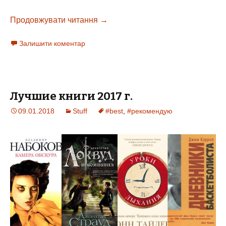
Продовжувати читання
“Уроки дыхания” Энн Тайлер, 198
→
Залишити коментар
Лучшие книги 2017 г.
09.01.2018
Stuff
#best
,
#рекомендую