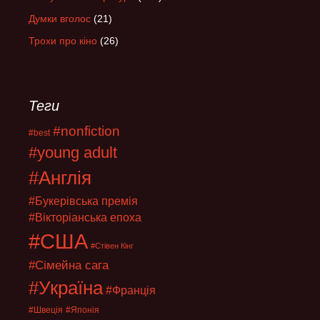
Думки вголос
(21)
Трохи про кіно
(26)
Теги
#nonfiction
#best
#young adult
#Англія
#Букерівська премія
#Вікторіанська епоха
#США
#Стівен Кінг
#Сімейна сага
#Україна
#Франція
#Швеція
#Японія