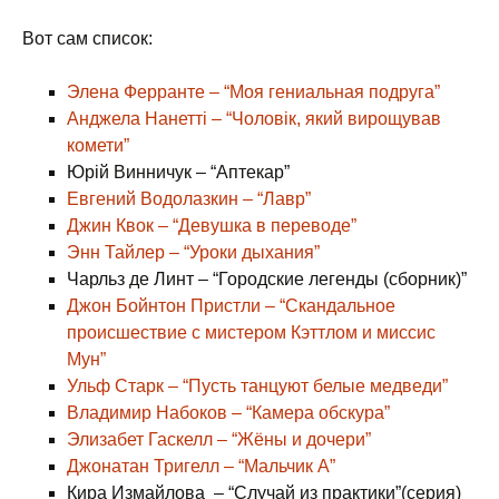
Вот сам список:
Элена Ферранте – “Моя гениальная подруга”
Анджела Нанетті – “Чоловік, який вирощував
комети”
Юрій Винничук – “Аптекар”
Евгений Водолазкин – “Лавр”
Джин Квок – “Девушка в переводе”
Энн Тайлер – “Уроки дыхания”
Чарльз де Линт – “Городские легенды (сборник)”
Джон Бойнтон Пристли – “Скандальное
происшествие с мистером Кэттлом и миссис
Мун”
Ульф Старк – “Пусть танцуют белые медведи”
Владимир Набоков – “Камера обскура”
Элизабет Гаскелл – “Жёны и дочери”
Джонатан Тригелл – “Мальчик А”
Кира Измайлова – “Случай из практики”(серия)