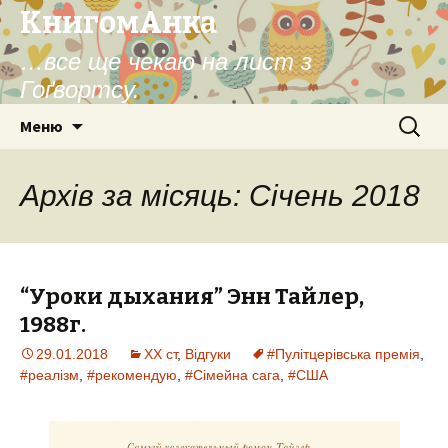
КнигомАнка
…все ще чекаю на лист з
Гоґвортсу.
Перейти
Пошук:
Меню
до
контенту
Архів за місяць: Січень 2018
“Уроки дыхания” Энн Тайлер,
1988г.
29.01.2018
XX ст
,
Відгуки
#Пулітцерівська премія
,
#реалізм
,
#рекомендую
,
#Сімейна сага
,
#США