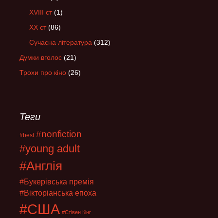
XVIII ст
(1)
XX ст
(86)
Сучасна література
(312)
Думки вголос
(21)
Трохи про кіно
(26)
Теги
#nonfiction
#best
#young adult
#Англія
#Букерівська премія
#Вікторіанська епоха
#США
#Стівен Кінг