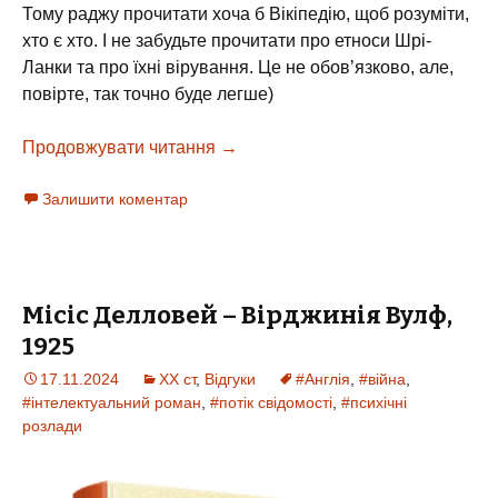
Тому раджу прочитати хоча б Вікіпедію, щоб розуміти,
хто є хто. І не забудьте прочитати про етноси Шрі-
Ланки та про їхні вірування. Це не обовʼязково, але,
повірте, так точно буде легше)
Продовжувати читання
Сім Місяців Маалі Алмейди – Шех
→
Залишити коментар
Місіс Делловей – Вірджинія Вулф,
1925
17.11.2024
XX ст
,
Відгуки
#Англія
,
#війна
,
#інтелектуальний роман
,
#потік свідомості
,
#психічні
розлади