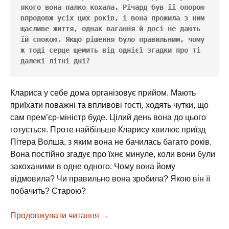
якого вона палко кохала. Річард був її опорою 
впродовж усіх цих років, і вона прожила з ним 
щасливе життя, однак вагання й досі не дають 
їй спокою. Якщо рішення було правильним, чому 
ж тоді серце щемить від однієї згадки про ті 
далекі літні дні?
Клариса у себе дома організовує прийом. Мають
приїхати поважні та впливові гості, ходять чутки, що
сам премʼєр-міністр буде. Цілий день вона до цього
готується. Проте найбільше Кларису хвилює приїзд
Пітера Волша, з яким вона не бачилась багато років.
Вона постійно згадує про їхнє минуле, коли вони були
закоханими в одне одного. Чому вона йому
відмовила? Чи правильно вона зробила? Якою він її
побачить? Старою?
Продовжувати читання
Місіс Делловей – Вірджинія Вулф
→