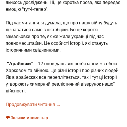
якихось досліджень. Ні, це коротка проза, яка передає
емоцію “тут-і-тепер”.
Під час читання, я думала, що про нашу війну будуть
дізнаватися саме з цієї збірки. Бо це короткі
замальовки про те, як же жили українці під час
повномасштабки. Це особисті історії, які стануть
історичними свідченнями.
“Арабески”
– 12 оповідань, які повʼязані між собою
Харковом та війною. Це різні історії про різних людей.
Як в арабесках все переплітається, так і тут ці історії
утворюють химерний реалістичний візерунок нашої
дійсності.
Продовжувати читання
Арабески – Сергій Жадан, 2024
→
Залишити коментар