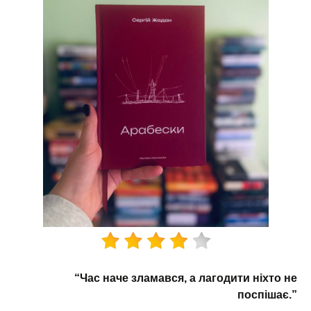
“Час наче зламався, а лагодити ніхто не
поспішає.”