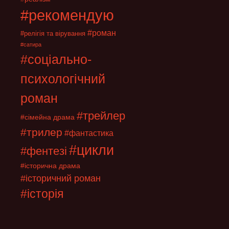
#рекомендую
#роман
#релігія та вірування
#сатира
#соціально-
психологічний
роман
#трейлер
#сімейна драма
#трилер
#фантастика
#цикли
#фентезі
#історична драма
#історичний роман
#історія