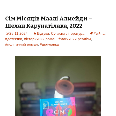
Сім Місяців Маалі Алмейди –
Шехан Карунатілака, 2022
28.11.2024
Відгуки
,
Сучасна література
#війна
,
#детектив
,
#історичний роман
,
#магичний реалізм
,
#політичний роман
,
#шрі-ланка