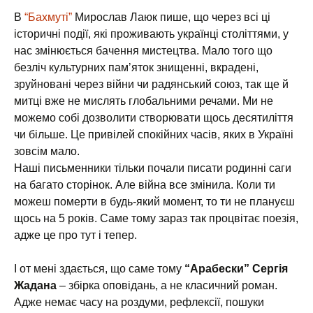
В
“Бахмуті”
Мирослав Лаюк пише, що через всі ці
історичні події, які проживають українці століттями, у
нас змінюється бачення мистецтва. Мало того що
безліч культурних памʼяток знищенні, вкрадені,
зруйновані через війни чи радянський союз, так ще й
митці вже не мислять глобальними речами. Ми не
можемо собі дозволити створювати щось десятиліття
чи більше. Це привілей спокійних часів, яких в Україні
зовсім мало.
Наші письменники тільки почали писати родинні саги
на багато сторінок. Але війна все змінила. Коли ти
можеш померти в будь-який момент, то ти не плануєш
щось на 5 років. Саме тому зараз так процвітає поезія,
адже це про тут і тепер.
І от мені здається, що саме тому
“Арабески” Сергія
Жадана
– збірка оповідань, а не класичний роман.
Адже немає часу на роздуми, рефлексії, пошуки