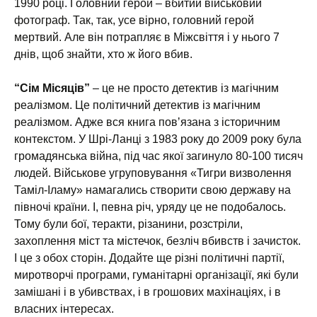
1990 році. Головний герой – вбитий військовий
фотограф. Так, так, усе вірно, головний герой
мертвий. Але він потрапляє в Міжсвіття і у нього 7
днів, щоб знайти, хто ж його вбив.
“Сім Місяців”
– це не просто детектив із магічним
реалізмом. Це політичний детектив із магічним
реалізмом. Адже вся книга повʼязана з історичним
контекстом. У Шрі-Ланці з 1983 року до 2009 року була
громадянська війна, під час якої загинуло 80-100 тисяч
людей. Військове угруповування «Тигри визволення
Таміл-Іламу» намагались створити свою державу на
півночі країни. І, певна річ, уряду це не подобалось.
Тому були бої, теракти, різанини, розстріли,
захоплення міст та містечок, безліч вбивств і зачисток.
І це з обох сторін. Додайте ще різні політичні партії,
миротворчі програми, гуманітарні організації, які були
замішані і в убивствах, і в грошових махінаціях, і в
власних інтересах.