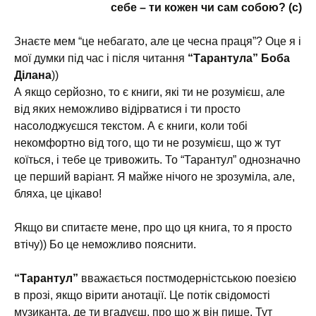
себе – ти кожен чи сам собою? (с)
Знаєте мем “це небагато, але це чесна праця”? Оце я і
мої думки під час і після читання
“Тарантула” Боба
Ділана
))
А якщо серйозно, то є книги, які ти не розумієш, але
від яких неможливо відірватися і ти просто
насолоджуєшся текстом. А є книги, коли тобі
некомфортно від того, що ти не розумієш, що ж тут
коїться, і тебе це тривожить. То “Тарантул” однозначно
це перший варіант. Я майже нічого не зрозуміла, але,
бляха, це цікаво!
Якщо ви спитаєте мене, про що ця книга, то я просто
втічу)) Бо це неможливо пояснити.
“Тарантул”
вважається постмодерністською поезією
в прозі, якщо вірити анотації. Це потік свідомості
музиканта, де ти вгадуєш, про що ж він пише. Тут