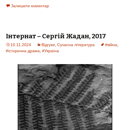
Залишити коментар
Інтернат – Сергій Жадан, 2017
10.11.2024
Відгуки
,
Сучасна література
#війна
,
#історична драма
,
#Україна