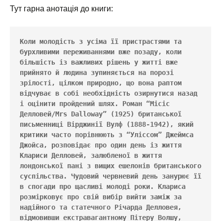
Тут гарна анотація до книги:
Коли молодість з усіма її пристрастями та 
бурхливими переживаннями вже позаду, коли 
більшість із важливих рішень у житті вже 
прийнято й людина зупиняється на порозі 
зрілості, цілком природно, що вона раптом 
відчуває в собі необхідність озирнутися назад 
і оцінити пройдений шлях. Роман “Місіс 
Делловей/Mrs Dalloway” (1925) британської 
письменниці Вірджинії Вулф (1888-1942), який 
критики часто порівнюють з “Уліссом” Джеймса 
Джойса, розповідає про один день із життя 
Клариси Делловей, залюбленої в життя 
лондонської пані з вищих ешелонів британського 
суспільства. Чудовий червневий день занурює її 
в спогади про щасливі молоді роки. Клариса 
розмірковує про свій вибір вийти заміж за 
надійного та статечного Річарда Делловея, 
відмовивши екстравагантному Пітеру Волшу, 