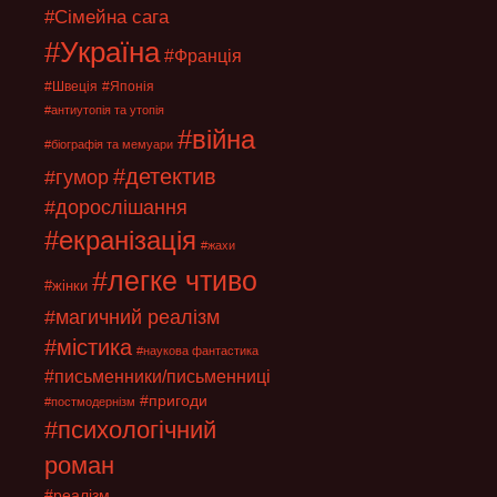
#Сімейна сага
#Україна
#Франція
#Швеція
#Японія
#антиутопія та утопія
#війна
#біографія та мемуари
#детектив
#гумор
#дорослішання
#екранізація
#жахи
#легке чтиво
#жінки
#магичний реалізм
#містика
#наукова фантастика
#письменники/письменниці
#пригоди
#постмодернізм
#психологічний
роман
#реалізм