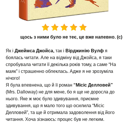
щось з ними було не теє, це вже напевно. (с)
Як і
Джеймса Джойса,
так і
Вірджинію Вулф
я
боялась читати. Але на відміну від Джойса, я таки
спробувала читати її декілька років тому, а саме “На
маяк” і страшенно обпеклась. Адже я не зрозуміла
нічого!
Я була впевнена, що й її роман
“Місіс Делловей”
(Mrs. Dalloway) не для мене, бо я ще не доросла до
нього. Яке ж моє було здивування, приємне
здивування, що я мало того що осилила “Місіс
Делловей”, та ще й отримала задоволення від його
читання. Хоча зізнаюсь: процес був не легким.