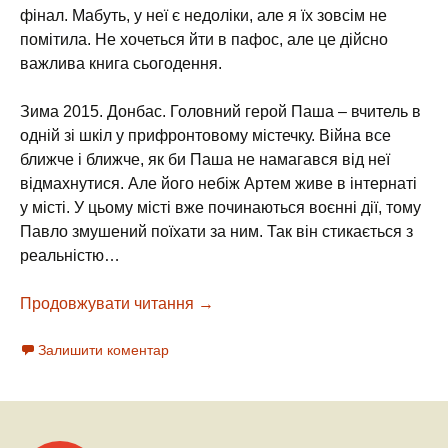
фінал. Мабуть, у неї є недоліки, але я їх зовсім не
помітила. Не хочеться йти в пафос, але це дійсно
важлива книга сьогодення.
Зима 2015. Донбас. Головний герой Паша – вчитель в
одній зі шкіл у прифронтовому містечку. Війна все
ближче і ближче, як би Паша не намагався від неї
відмахнутися. Але його небіж Артем живе в інтернаті
у місті. У цьому місті вже починаються воєнні дії, тому
Павло змушений поїхати за ним. Так він стикається з
реальністю…
Продовжувати читання
Інтернат – Сергій Жадан, 2017
→
Залишити коментар