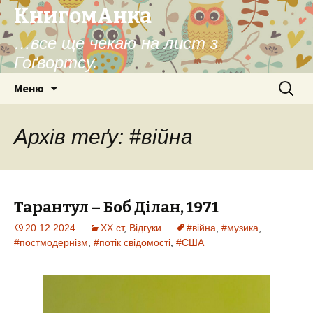
КнигомАнка
…все ще чекаю на лист з
Гоґвортсу.
Перейти
Пошук:
Меню
до
контенту
Архів теґу: #війна
Тарантул – Боб Ділан, 1971
20.12.2024
XX ст
,
Відгуки
#війна
,
#музика
,
#постмодернізм
,
#потік свідомості
,
#США