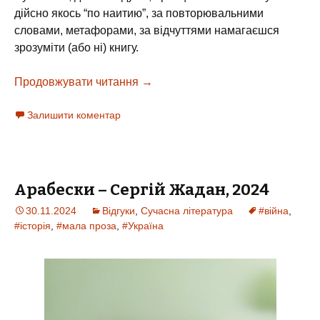
дійсно якось “по наитию”, за повторювальними
словами, метафорами, за відчуттями намагаєшся
зрозуміти (або ні) книгу.
Продовжувати читання
Тарантул – Боб Ділан, 1971
→
Залишити коментар
Арабески – Сергій Жадан, 2024
30.11.2024
Відгуки
,
Сучасна література
#війна
,
#історія
,
#мала проза
,
#Україна